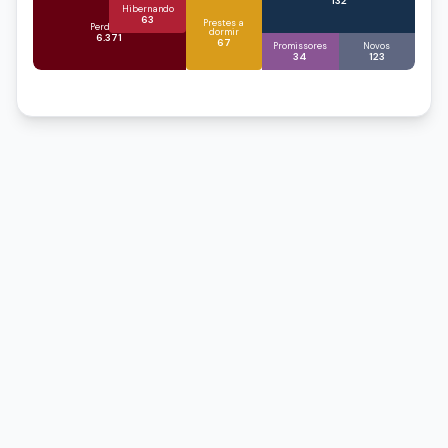
132
Hibernando
63
Prestes a
Perdidos
dormir
6.371
67
Promissores
Novos
34
123
1
2
3
4
5