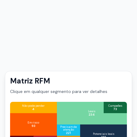
Matriz RFM
Clique em qualquer segmento para ver detalhes
Não pode perder
Campeões
5
4
4
73
Leais
234
3
2
Em risco
93
Precisam de
atenção
1
221
Potenciais leais