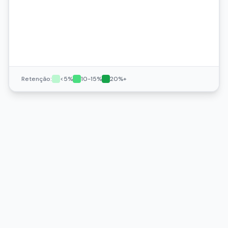
100%
24%
-
100%
-
-
Retenção:
<5%
10-15%
20%+
Dica: Filtre por Segmento
Você pode filtrar a análise de coorte e
métricas por segmentos (ex: Homens,
Mulheres) para descobrir quais grupos
têm maior retenção. No exemplo real,
vimos que mulheres têm taxa de recompra
65% maior que homens - uma informação