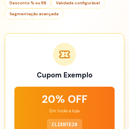
Desconto % ou R$
Validade configurável
Segmentação avançada
Cupom Exemplo
20% OFF
Em toda a loja
CLIENTE20