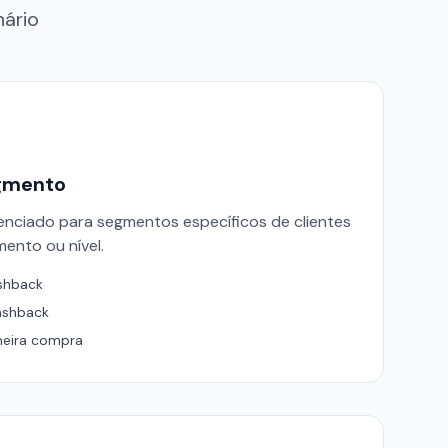
nário
gmento
enciado para segmentos específicos de clientes
nto ou nível.
ashback
ashback
meira compra