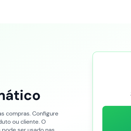
mático
s compras. Configure
duto ou cliente. O
 pode ser usado nas