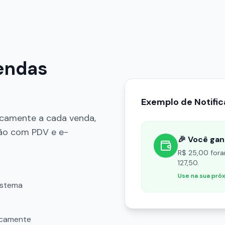
endas
Exemplo de Notifi
icamente a cada venda,
ão com PDV e e-
🎉
Você gan
R$ 25,00 fora
127,50.
Use na sua pró
istema
ticamente