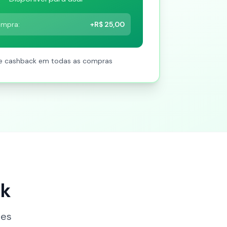
ompra:
+R$ 25,00
e cashback em todas as compras
ck
tes