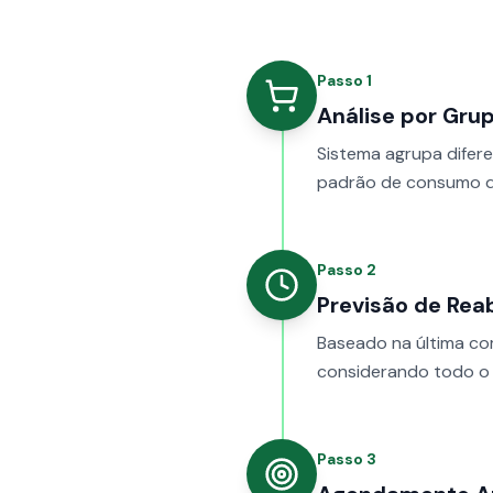
Passo
1
Análise por Gru
Sistema agrupa difer
padrão de consumo do
Passo
2
Previsão de Re
Baseado na última co
considerando todo o 
Passo
3