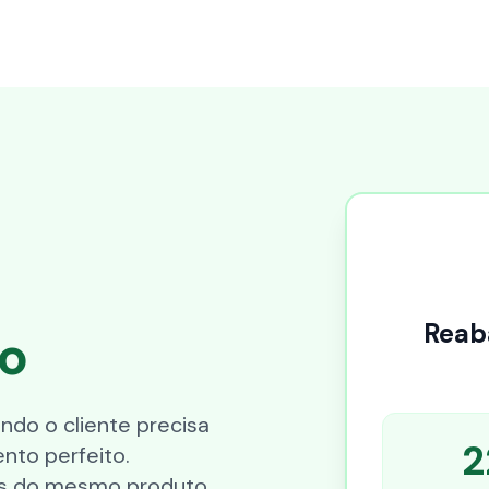
Reab
o
do o cliente precisa
2
nto perfeito.
es do mesmo produto